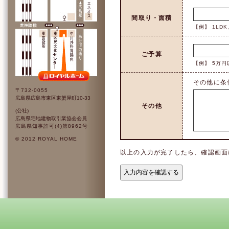
間取り・面積
【例】 1LD
ご予算
【例】 5万円
その他に条
〒732-0055
広島県広島市東区東蟹屋町10-33
その他
(公社)
広島県宅地建物取引業協会会員
広島県知事許可(4)第8962号
© 2012 ROYAL HOME
以上の入力が完了したら、確認画面