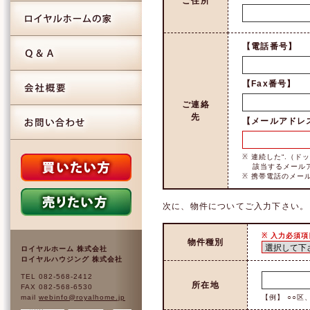
ご住所
【電話番号】
【Fax番号】
ご連絡
先
【メールアドレ
※ 連続した“.（
該当するメール
※ 携帯電話のメー
次に、物件についてご入力下さい。
※ 入力必須項
物件種別
ロイヤルホーム 株式会社
ロイヤルハウジング 株式会社
TEL 082-568-2412
所在地
FAX 082-568-6530
mail
webinfo@royalhome.jp
【例】 ○○区